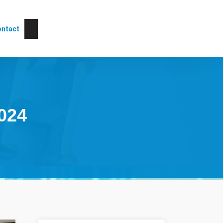
ntact
2024