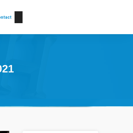
ntact
021